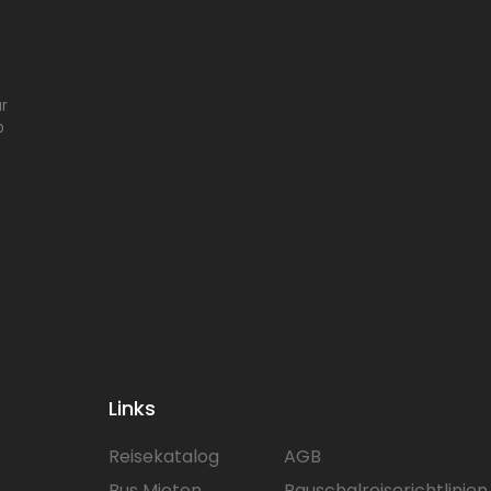
ür
b
Links
Reisekatalog
AGB
Bus Mieten
Pauschalreiserichtlinien