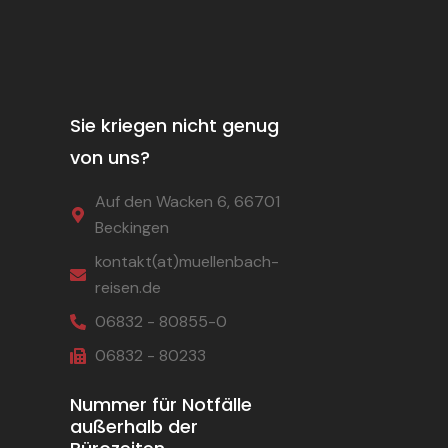
Sie kriegen nicht genug
von uns?
Auf den Wacken 6, 66701
Beckingen
kontakt(at)muellenbach-
reisen.de
06832 - 80855-0
06832 - 80233
Nummer für Notfälle
außerhalb der