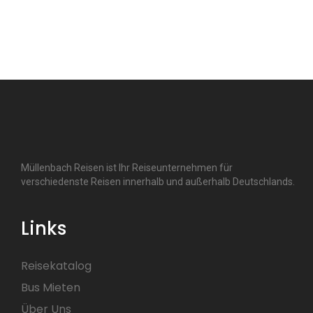
Müllenbach Reisen ist Ihr Reiseunternehmen für
verschiedenste Reisen innerhalb und außerhalb Deutschlands.
Links
Reisekatalog
Bus Mieten
Über Uns