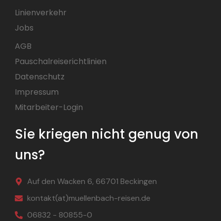
Linienverkehr
Jobs
AGB
Pauschalreiserichtlinien
Datenschutz
Impressum
Mitarbeiter-Login
Sie kriegen nicht genug von
uns?
Auf den Wacken 6, 66701 Beckingen
kontakt(at)muellenbach-reisen.de
06832 - 80855-0