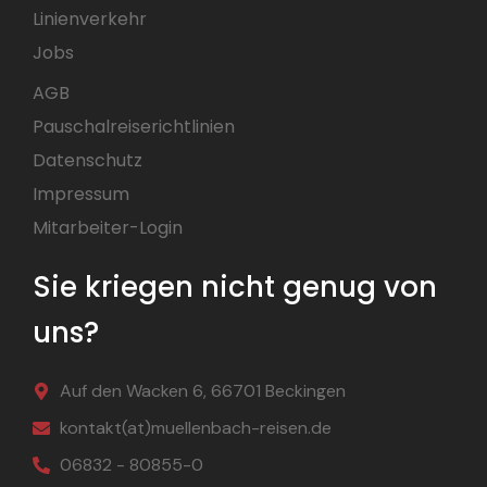
Linienverkehr
Jobs
AGB
Pauschalreiserichtlinien
Datenschutz
Impressum
Mitarbeiter-Login
Sie kriegen nicht genug von
uns?
Auf den Wacken 6, 66701 Beckingen
kontakt(at)muellenbach-reisen.de
06832 - 80855-0