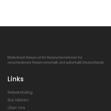
Müllenbach Reisen ist Ihr Reiseunternehmen für
verschiedenste Reisen innerhalb und außerhalb Deutschlands.
Links
Reisekatalog
Bus Mieten
Über Uns