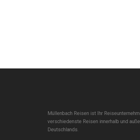
Müllenbach Reisen ist Ihr Reiseunternehm
verschiedenste Reisen innerhalb und auße
Deutschlands.