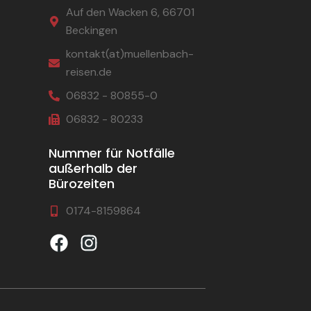
Auf den Wacken 6, 66701
Beckingen
kontakt(at)muellenbach-
reisen.de
06832 - 80855-0
06832 - 80233
Nummer für Notfälle
außerhalb der
Bürozeiten
0174-8159864