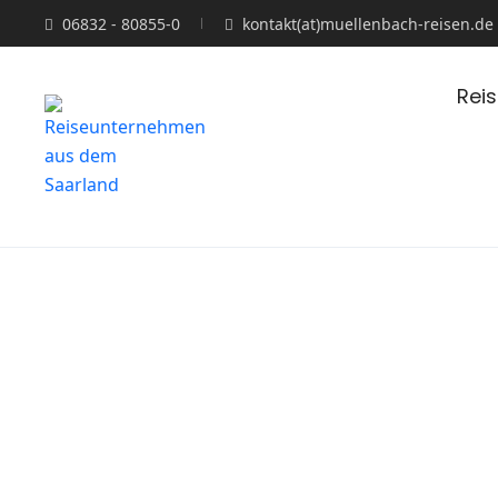
06832 - 80855-0
kontakt(at)muellenbach-reisen.de
Rei
Blog