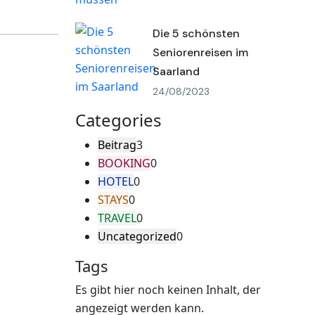
Die 5 schönsten
Seniorenreisen im
Saarland
24/08/2023
Categories
Beitrag
3
BOOKING
0
HOTEL
0
STAYS
0
TRAVEL
0
Uncategorized
0
Tags
Es gibt hier noch keinen Inhalt, der
angezeigt werden kann.