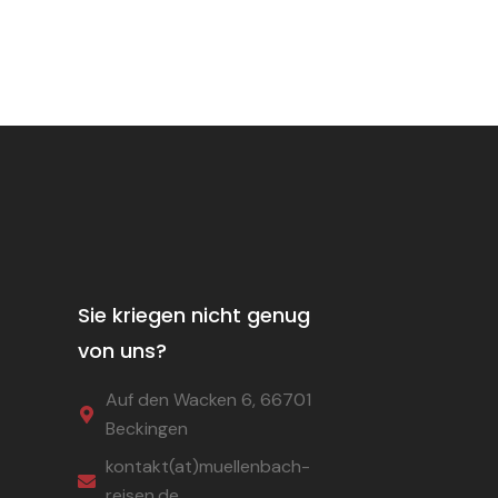
Sie kriegen nicht genug
von uns?
Auf den Wacken 6, 66701
Beckingen
kontakt(at)muellenbach-
reisen.de