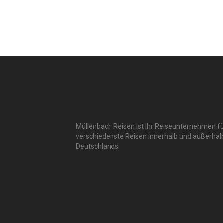
Müllenbach Reisen ist Ihr Reiseunternehmen f
verschiedenste Reisen innerhalb und außerhal
Deutschlands.