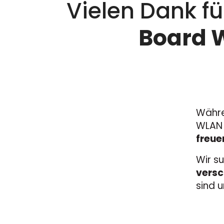
Vielen Dank f
Board 
Währe
WLAN 
freue
Wir s
versc
sind u