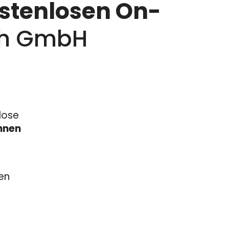
stenlosen On-
ch GmbH
lose
hnen
en