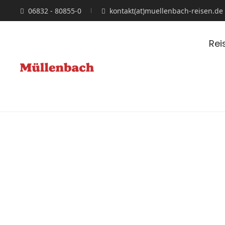
06832 - 80855-0
kontakt(at)muellenbach-reisen.de
Rei