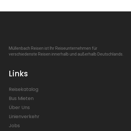
Müllenbach Reisen ist Ihr Reiseunternehmen für
verschiedenste Reisen innerhalb und außerhalb Deutschlands.
Links
Reisekatalog
Bus Mieten
Über Uns
Linienverkehr
Jobs