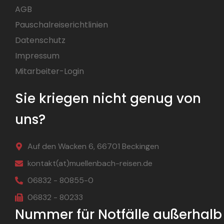
AGB
Pauschalreiserichtlinien
Datenschutz
Impressum
Mitarbeiter-Login
Sie kriegen nicht genug von
uns?
Auf den Wacken 6, 66701 Beckingen
kontakt(at)muellenbach-reisen.de
06832 - 80855-0
06832 - 80233
Nummer für Notfälle außerhalb